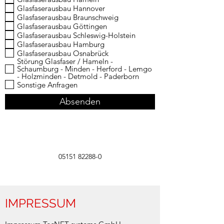
l
Glasfaserausbau Hannover
i
Glasfaserausbau Braunschweig
c
Glasfaserausbau Göttingen
h
t
Glasfaserausbau Schleswig-Holstein
f
Glasfaserausbau Hamburg
e
Glasfaserausbau Osnabrück
l
Störung Glasfaser / Hameln -
d
Schaumburg - Minden - Herford - Lemgo
- Holzminden - Detmold - Paderborn
Sonstige Anfragen
Absenden
05151 82288-0
IMPRESSUM