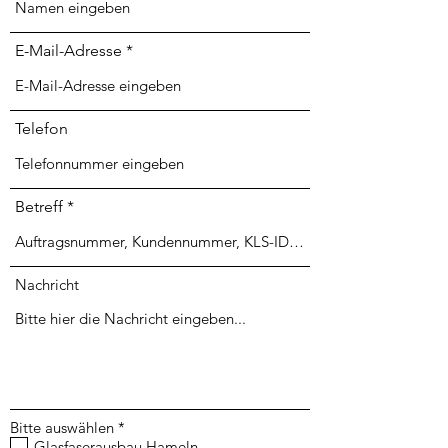
E-Mail-Adresse
Telefon
Betreff
Nachricht
P
Bitte auswählen
*
f
Glasfaserausbau Hameln